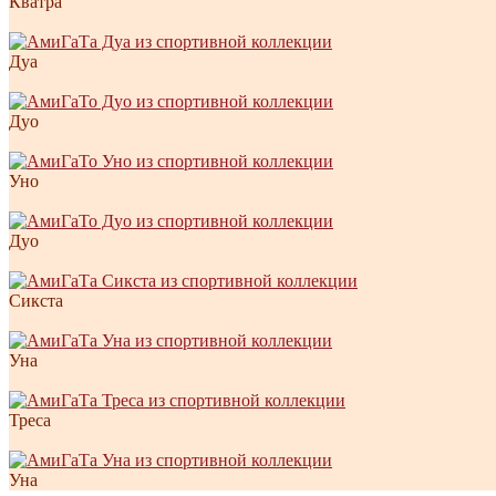
Кватра
Дуа
Дуо
Уно
Дуо
Сикста
Уна
Треса
Уна