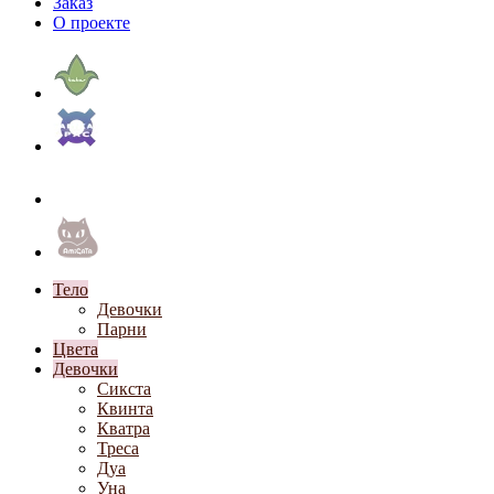
Заказ
О проекте
Тело
Девочки
Парни
Цвета
Девочки
Сикста
Квинта
Кватра
Треса
Дуа
Уна