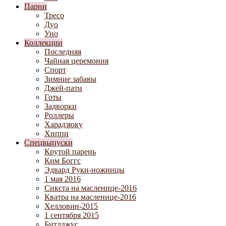
Парни
Тресо
Дуо
Уно
Коллекции
Последняя
Чайная церемония
Спорт
Зимние забавы
Джей-пати
Готы
Задворки
Роллеры
Харадзюку
Хиппи
Спецвыпуски
Крутой парень
Ким Боггс
Эдвард Руки-ножницы
1 мая 2016
Сикста на масленице-2016
Кватра на масленице-2016
Хелловин-2015
1 сентября 2015
Битлджус