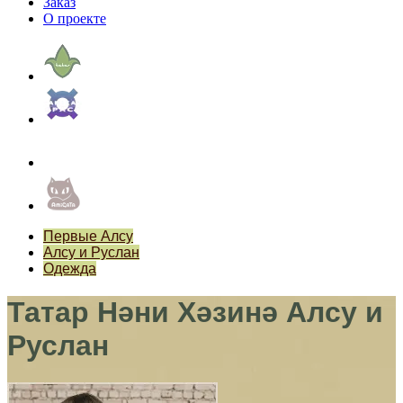
Заказ
О проекте
Первые Алсу
Алсу и Руслан
Одежда
Татар Нәни Хәзинә Алсу и
Руслан