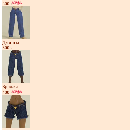
500р
Джинсы
500р
Бриджи
400р