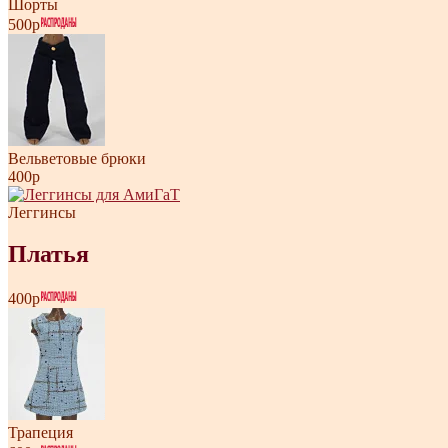
Шорты
500р
Вельветовые брюки
400р
Леггинсы
Платья
400р
Трапеция