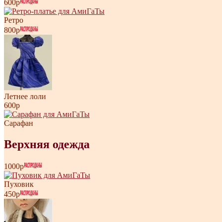
600р
Ретро
800р
Летнее лоли
600р
Сарафан
Верхняя одежда
1000р
Пуховик
450р