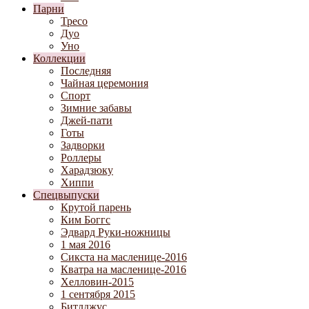
Парни
Тресо
Дуо
Уно
Коллекции
Последняя
Чайная церемония
Спорт
Зимние забавы
Джей-пати
Готы
Задворки
Роллеры
Харадзюку
Хиппи
Спецвыпуски
Крутой парень
Ким Боггс
Эдвард Руки-ножницы
1 мая 2016
Сикста на масленице-2016
Кватра на масленице-2016
Хелловин-2015
1 сентября 2015
Битлджус