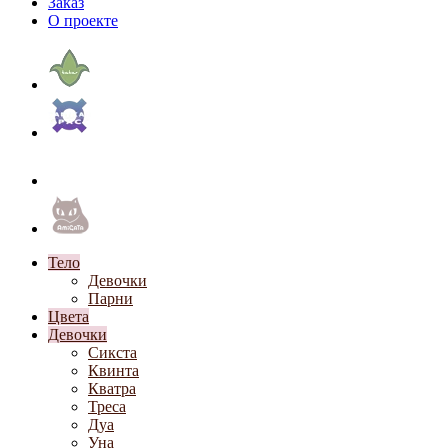
Заказ
О проекте
Тело
Девочки
Парни
Цвета
Девочки
Сикста
Квинта
Кватра
Треса
Дуа
Уна