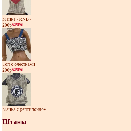
Майка «RNB»
200р
Топ с блестками
200р
Майка с рептилоидом
Штаны