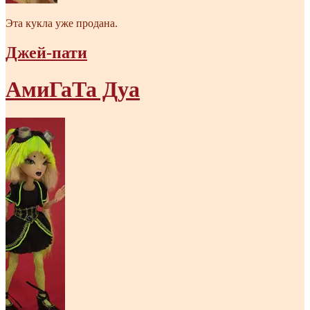
Эта кукла уже продана.
Джей-пати
АмиГаТа Дуа