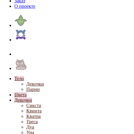
Заказ
О проекте
Тело
Девочки
Парни
Цвета
Девочки
Сикста
Квинта
Кватра
Треса
Дуа
Уна