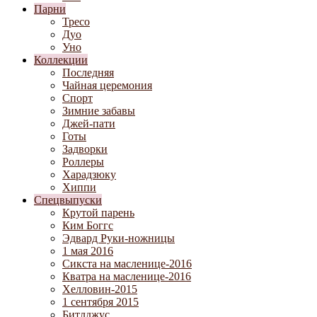
Парни
Тресо
Дуо
Уно
Коллекции
Последняя
Чайная церемония
Спорт
Зимние забавы
Джей-пати
Готы
Задворки
Роллеры
Харадзюку
Хиппи
Спецвыпуски
Крутой парень
Ким Боггс
Эдвард Руки-ножницы
1 мая 2016
Сикста на масленице-2016
Кватра на масленице-2016
Хелловин-2015
1 сентября 2015
Битлджус