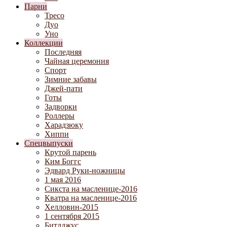
Парни
Тресо
Дуо
Уно
Коллекции
Последняя
Чайная церемония
Спорт
Зимние забавы
Джей-пати
Готы
Задворки
Роллеры
Харадзюку
Хиппи
Спецвыпуски
Крутой парень
Ким Боггс
Эдвард Руки-ножницы
1 мая 2016
Сикста на масленице-2016
Кватра на масленице-2016
Хелловин-2015
1 сентября 2015
Битлджус