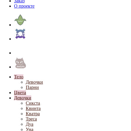
Заказ
О проекте
Тело
Девочки
Парни
Цвета
Девочки
Сикста
Квинта
Кватра
Треса
Дуа
Уна