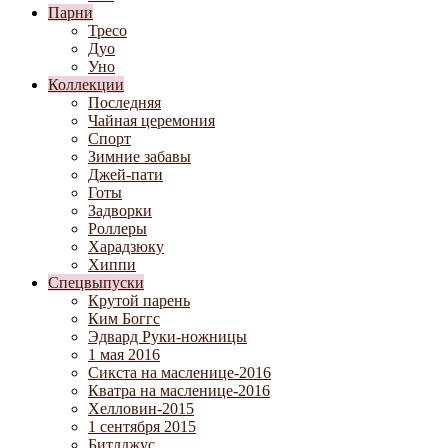
Парни
Тресо
Дуо
Уно
Коллекции
Последняя
Чайная церемония
Спорт
Зимние забавы
Джей-пати
Готы
Задворки
Роллеры
Харадзюку
Хиппи
Спецвыпуски
Крутой парень
Ким Боггс
Эдвард Руки-ножницы
1 мая 2016
Сикста на масленице-2016
Кватра на масленице-2016
Хелловин-2015
1 сентября 2015
Битлджус