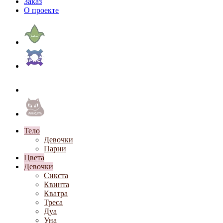
Заказ
О проекте
Тело
Девочки
Парни
Цвета
Девочки
Сикста
Квинта
Кватра
Треса
Дуа
Уна