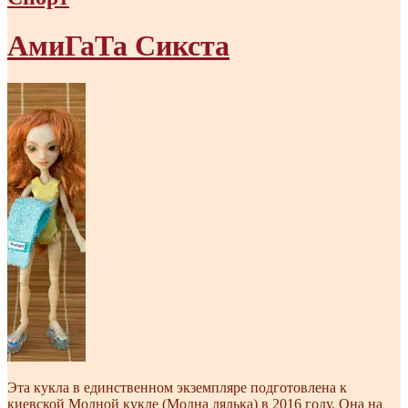
АмиГаТа Сикста
Эта кукла в единственном экземпляре подготовлена к
киевской Модной кукле (Модна лялька) в 2016 году. Она на