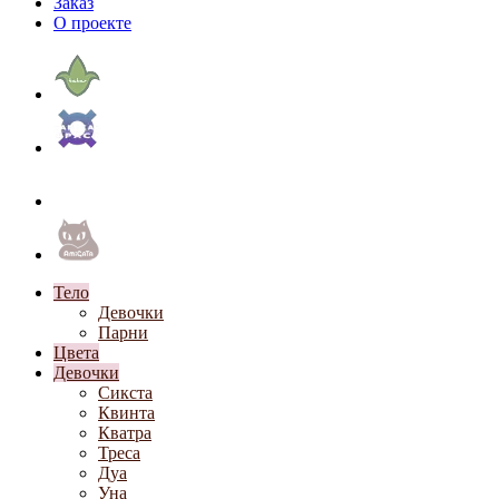
Заказ
О проекте
Тело
Девочки
Парни
Цвета
Девочки
Сикста
Квинта
Кватра
Треса
Дуа
Уна