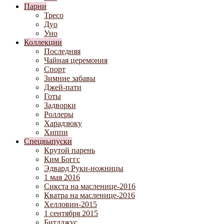
Парни
Тресо
Дуо
Уно
Коллекции
Последняя
Чайная церемония
Спорт
Зимние забавы
Джей-пати
Готы
Задворки
Роллеры
Харадзюку
Хиппи
Спецвыпуски
Крутой парень
Ким Боггс
Эдвард Руки-ножницы
1 мая 2016
Сикста на масленице-2016
Кватра на масленице-2016
Хелловин-2015
1 сентября 2015
Битлджус